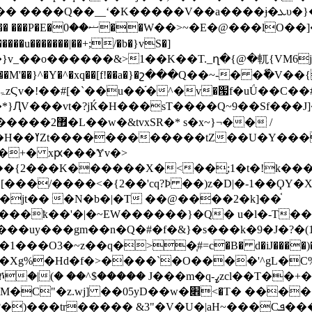
���Q��__ʻ�K�����V��a����ɉ�ܥυ�}��:g5��w~��U��{����
ԘÛ�.-5�����x}
u�������|��+;/�b�}vS�]
s�x~}¬�� /
�{%��x|
�+� xԗ���Ɏv�˃
��ҟ��'�|�~EW������}�Q� u�l�-T���
y���gm��n�Q�#�f�&}�s���k�9�J�?�(1�dot
~z��q�>�֧#=c�B� d�iJ����)�<�%z`���VWS�
H-��Xg%�Hd�f�>����`�O����'^gL�
� J���m�q-ߨzcl��T��+� )y�V;�/�B N
w�׎<�T� �����3N���Hf�aH�1h��O�Bk
&3"�V�U�|aH~���Cܦ���U���~�\�Vz�bHS|�I�!