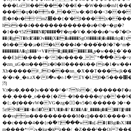
���LoH�����7��E�~�W��oi�mJ{���5�3�
����q�l�x�_��w�:�B��<3���}f
衢�#�r�^mZ׊��{�'�|I���|x�֕�����wx}48�J]�W��^{P���=�j嵺|׸������u��?
hoe��4�������������a�Ҽ�=�gt�?
�1��१5Z���N�Ƿ����߳�F�ep�V�.�f��a�^w�7�
��{�jgT�8c�5��Ov���jX�f�a����SgO8���ā�)�o���
�h����;a�E
�k���4�^���֡��J�7�^m݀�~���
�������A�q]:���^+V�\�;j��j�����E��ٯ�w��ڠ�`����fQ���j4�>�
��E]n����+�^]�e����_՟*���-e�=z�ĳ���ic��E7���]���v�8m޽^ݿ��GE��Xg�N���������7����4��ӷ�qw�x���8ڭ0l_S�y�s]�.��5o��W�Ʊ��nw��[��E��ujO׻�uk�
�zm_uG�m���z�0�H����k��{n�1�w���f
Xb�����#_JO���nn_�X��T���wjk���}}�L
�'�v�_�n.zX�\߭6�w�r-߁^�1Y�L]0�/5���׵��v�����JY�v�9���xy��@�>�}0��r�iG��U�%�k���z�j�7�9i�]��G5����ʗˣ�ƶ��c0Ao/h
汮
V.t�u�,���]w��'��^�^7Yo�/_������F�a�<*L�
��ˏ����_o���{�Z~�9�����ej^g�'��9�u�Rۑ��v��ζkG�:�����Ό��*�>5���]m���7
�{;.�ʧ���vW�VG�zg��v5�0.����� ]�+��}yp�
5z9N���>�o5�߯O�7U�|�v�? �Z��A�/_����q�t�]��T�̳ˁt��?2^K�zsg��Ի��uޤ��)���%�-���j� �v�����t
��vqm����������M�z]j���K����<Ӿ�
��c����4��{r�߬�?]���wJ�u[-i�{�Bgt�sX3��ݧ��r��n�����G8���y-��k�ڂV����*h����]�wr���:��Q��6�CX-o�m�MՐ��
m����*^ئ�lɢe�kz��/_�Z���²��Qj7���7�va*�uþ�q/���%sj�k�;O��kX�5S�t�K�֕"���7G"�=