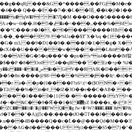
��g��qRj���&G�*����,��FGj�M�e�Hӄ2
��� Q��-�I��7\�;�L��琄_�̃�k�jJ�1�
���,,���%�6fw#��^��(o0��
'�*C���:#�J�_�0��������HBr���
&L��_���f?9\ �%Ua��$Ⱦ´X�Ԅq �{}��
�<4ţ��q�cX4��U�����w��
� �o�L&m��Ȧ
��A�G�5�q���°� �px�v*u4����IM䀤l�
S�$��P �8�Oo0^ 4��qB��` �Ez�+p� %
fK�D�� � A���~�S��
��@$8>���%r�j��Ʀ^.�n]��� Y��Y�]sݥ�� >A
�d��r a�-�p�(\l����F!x6^:(^�($ON�+�
�0�T2c��%�m�#_�lZ�3O��e��C�AB�ˎ���
�-��� �1���I�{1{� �~�����1zYJ+�
ӆ # �^�w"��N����sdG��� ���W�B{��k
��ZC����1t�\`�@��FWQ��g fw+�^W?/���L���`&'�P&_
.u���4B����Q��c�ۗL��@���Ǫd�M���35