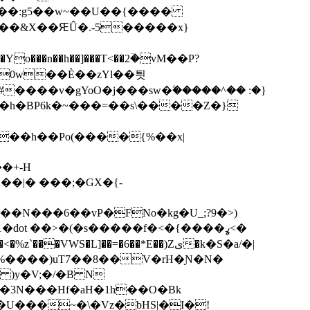
�N���6��vP�FNo�kg�U_;?9�>)
 ��>�(�s�����f�<�{����ߩ<�
L]��=�6��*E��)Zی�k�S�a/�|
C%����)uT7��8��V�rH�Ɲ�N�