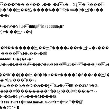
��.�V��_,��=�dx�n=Xݝ����
<�5����処 ����%��FtE;�m4�Ƿ�/�>��
�Y[`;Н���ţ$ K7������q�?
��}v�|��~x�s}
U����\ѕ]�c��v�臑
�[�G�/
�ת��v����7�S��>��I�
�ݝS;a�ק�R.��ă5A5�䃖
�~�3o�GyWz���M���䘑