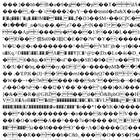
���:]��bb�B�a�9�g��p��T�dÄ�d
����,;�~�`c���2�yY~���tmml�Ժa&X�ia�c�.�
�]�q���{`�q�,��0M��'���,��ګ�D3��$M+��6CǷC��A8B�x�f��eC�Pt��r��W�CN�͂Z���H��.Q֊
�1���F_n�%y��,�,e7��ݼN��T�7�d�+�[*�~c��p&�ZP�I�ֻ'�0�A,��9�#$q~!�*8Rl`�|��'�z,�T@�p
��Ap���(e����13��J�L��1�7�
΅�)҇O֠��"僨$s69�3贻C�E�P�?W"�Y�{��
W�U�@�c��������^�&�VM!`)|b�>yf�l��>�
u�Kq,^D���5��L��;�A�� ��Ɏ[C�^@ט
�|Dx�Lu�4ɢ�
�,6�&p,�#�ol"��q�SB5�9�{^e��F
X�!U�F�bq,���ry;�D[ �=����ɲMՖ��5
�� .�'EP|K�(J]~l�5��ՠI���bɽQ7��B 
�W��~+�W����˧��n&"��z�~ǀ�8���
\߄��Ȯ�%�<��f2�Y��`�'��"q��)�KJ���X��� �sjP1��p�޺3:-�:N�~�S���>�~���$� ��x�9K=���
]�&��R�@GBŻ�;�� d�Ǒ&BpbO��H���; �-�/
V3.R�AoB��T'�dl|��������2��C�K3�VL͊���q�
����[���(�Z��������t�w���Z���"�ϭ��*1��͑SK�J������I�P
��*�I��;������~�n���&\��� V�� 
��E�O�'u��A��^���7n�9��� �8Ҁ�h���!0V,t�7ެ@�ᳱ� ,�$*�w ��ߞ�
�����ӹ��M���fO"��=A�𹹠��͏��(���M��ȡ�Ȭ �6DgYp��c�� �ЁNܩ�0HO��G��
���R����b�C&b_���/�O�'�S�F9