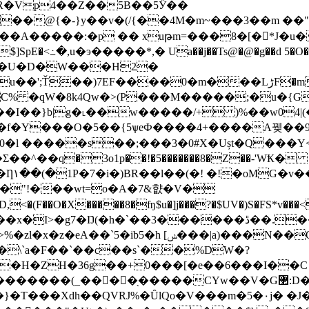
R�Vp4��Z��5B��5Ӳ��
"��U�D�W���H2�
b<ʡY�u��,2��_�[����x���[�g2�(��R�d�i�e�6����6U��R��S�j5V"
I��}b|g�˪��w�����/+ )%��w04|(��
"��0�l �����s��;���3�0#X�Ușt�Q���Y
��^��q�3o1p��!�5�������8�Z��-'WҞ�
.� z?
�"!���wt=o�A�7&햢�V�
�3������ڐ��.��e��q����z�8��!�iA�D�8=�c�#
`5�ib5�h [ݭ���|a)���N��O9v�}
\`a�F��`��c��s`��%DW�?
�֖�����CYw��V�G޲:D�f�������k� �w��
T���Xdh��QVRJ%�ȖlQo�V���m�5�۰j� �J�