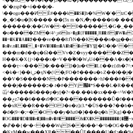
<��nՇ��9�e��ȝ3��sש�p�������� cz R��v�;��a��5n�q�T���^� Ƥ����p���2wլ��[�+�ۮГ�/ų���Ș��G�|
�`�zspP�+ó���j�-
\��ogo���ͶЀ#���k��S�]h�%W�'� tzC�o��,e��K
�_�5�u�ĵK���� ��[Ƽx m �N٫�y����6i� ���B�٧��C�S�+Gg4��N�_��� / �o��;}
������;��GW�˃�0�����.�G�_��
�o����ZM�/4^ݫs6ln>�g�{F�����˷R��:8ɭ�W�aX:���� j�b���vQb���U��/��"��^N�NO�n����
��=�K�'�A��߶���ve���8:ՌN��K���n�q
�o�v.n�L���_�+�W�0��m�A�b��o�Y떮�U�
���m�d��q�Ӹ��Vv�Z�vyy������Z�]|
H��K�X{j>I���x�=V��ۚ�I�WڍU4���A�x�[�:�ݿ�m�J����2��Aiwh�_ �������E��YUMZ9Q-��g/
���ҭ<<���]�:��� [l�]u�Ҽ�L{��z{dh
<�k�<]��iݽ�ӽN�(\\�֪/FO�Ϯ���u�t-Z��l��j�*�RVέ���[�~�m[���_��۳�tQ�YOlQo��}
��V�S�����Nz�P�������>hJ���#��k����N��p�k���
���j������כ�˒t�#�;Yj՗�*S���L�R���N�ly��:�/��d�� ��g���� ��TY�5R뻧���cǲ_���}���mתj�޾��K��n
屲^�����û���p�y||�?<��.��k�xx���<^W�
��ݗz7��6���s9ܾ�ܶ0C����������Ǔ�f����W�/x��z/Z��������tr��^j�'��{��qr~�5hĊg�8�t�>� OF����j��t�&q]
��xR��R���OJ�n�z]z3.*�ǛS���7��
�d�|9<�;=��Ov��y�Һz0�]���q�h Kg}���_�o�z���q�/nݘ������{��)=U�[-�~���\]��_>4�
�OG���ˀ�D�f��e�]��m�v�#�����&�X�K��������{�޹~x�:�-[|��k� �A���:Tj��j�m�?�Ys�GK�b떫��w��>9��/
�ߝ��{�ʶ�<���Wų]S��t��^�^b�OG���v)�/�����i�F��b��Eܻ�׏/
�KyM��w���XR���ÛΕ����U�
t[ͻ��%�Pv��