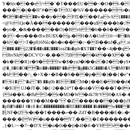
Y�h|v���e/+�`�T���EU��<�O�i-�
����(��H"#��TXU�%V������o�c�4
�D�b�t��ԝ��y��;PJΣ���FܣvA{���(����u�qW�P �7Ԯj�M ���O���5�����8�&9�[�^��h��c�"'os��?�.
<@Vr\Qe�Ă�
������� ���u$���h�;?A-r�w~6t��.H�5�ݚ�a�<
�yn�_�&������O)�Bvb�b��ň��#��
�)<�m���rRwBU$X�g˵�H�A�Uп16~+��
�b�>T�p8}6Nќc�b�e���;~�B��nJ�ى͆ ;n�G� m3, ��9�D{��9�.���|J�1|��g� X��R-��8� ��d�5�b�� {͸ ��/¿i
���.��j22�'�̕r��x��2���1eaZ�a�ɡdv�XT��Τ�
JhvNk�DCV'O~�,��7[B��k��X�`�5
�k�\�R}r�9�!w�$�yuJ�l��s�2�]�y
@�_8�6\�O� ͞�n\��v����P ��s�g��k5G���b�A'�M0'�8y��o ���~��ȍ�ޠݧ�r�GiV��RA
�k��^;˻�+X�+�B��S���p�/�]��{�e"��5�8n:��
�'6{�)"\�a"�$ ��q0b �Е�� M�}��E�H�
^�$\3 UJ�JT�, I�(<2��24*T��s4�V���T
{sɬ��K-�fhi5�e�M3�W�4k7RˢYH�AS
������Y#��M��"`�Z���(���]��[s!M�<�ͱ&C��9�Ԙ��1�h �݋yZ B���n_�
�pB�%��H #�±8 �sC���������d�RE��R���� �k����w���
飥NF�(Ze�r��T����ނ��-ZdT�B���|�E�;-�vf�T��"�A)j]5c��;����tJO�۠񴬼T��J���R�wqƉ/
���;�[W)�u���֗�Y7,��{�E�������
܇{�L>~�7~�D'X �u�0i��(i�4I�#-�VHv���� �AG�ԁ�����U yݿ���S5�7}�"��U��~�i�M�ど��h�}