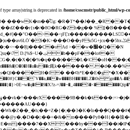
f type array|string is deprecated in
/home/csscmstr/public_html/wp-co
O��yPu5G+jcu��5hxݣz��u���J��+ߐ6� ��#���m��f�8��?
~��Ŗj���C�oAd >��w�׼�Q��N
ݑ�b��pF�t�lo#�
X�[�%�q���|���L�\C�oH���;������&�ՓdO��
���&�|O�0�H�u�u��c銸k������.�d�.��%
s�Ql����]H�J� ��¢h*E��E�g*�X���
Z@��0#}C���`V��a,���w���BH��!��LZ�t0s| gn��A-
�y����}�}>0E~w�q�f�9�X?z-=J��~�_4���5�<�������
������AU���}
�@y�,�D��|:��+�&�m����Py8�H{��㨬�
E�mj����7��X���hy���Ї��i�lP�.�5