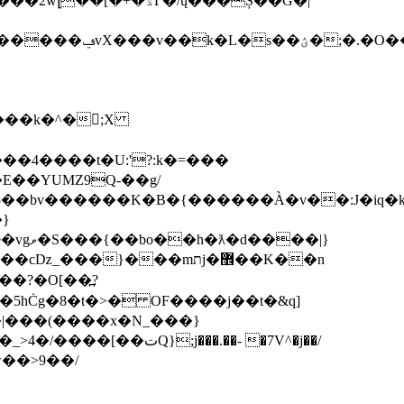
;�.�O��a��v
����k�^�;X
��4����t�U:'?:k�=���
�5��bv������K�B�{������À�v��:J�iq�
��|}
��?�O[��߽?
|���(����x�N_���}