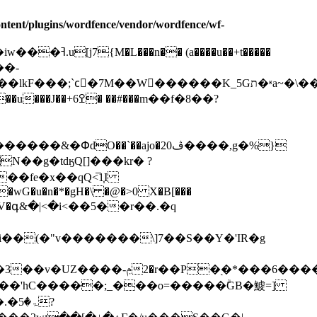
ntent/plugins/wordfence/vendor/wordfence/wf-
Eh���_r���lM��,�����˒M�gj]��d_�#]��"O��>��<յFӶz����l�����LS���lk
`��ajo�ڤ20����,g�%}
N��g�tdӄQ[]���kr� ?
�fe�x��qQ<̅1֧I
���wG�u�n�*�gH�\ �@�>0 X�B[���
Qip�V�գ&�|<�i<��5��r��.�q
���>�o�W���]��vo���4Y[Wvw��{�Wk�Z��_�h;��=Z�{�;��3�K�ΐn��ܹ�Q���#�3��v�UZ����ݦ-2�r��P�֭�*���
6����
��'hC�����;_���o=�����ۗGB�鰬=]
ۃ�?