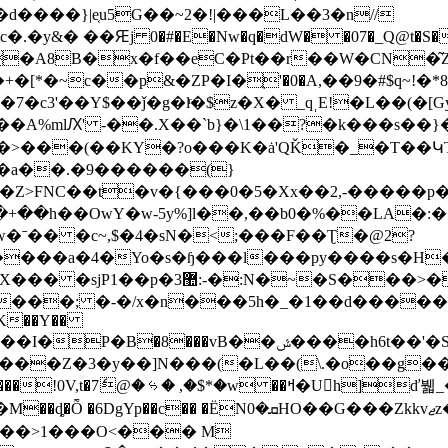
����}|e͔u5G��~2�!|���L��3�n//
y&� ��Ԙj 0�#�E�Nw�q�dW� �07�_Q@t�S��jF
c3'��Y$��ǰ�g�lͬ�$z�X� _qˌE!�L��(�
����A%mlԔ' -��.X��`b}�\1��?�k���s��
��(��KY�?o���K�ȧ'QǨ�_�T��ԿT1�� IӜ_
D_�a��.�9������(}
N�Z>FNC��t�v�{���0�5�Xx��2,-�����p�
�+��һ��OwY�w-5y%]l��,��b0�%��LA�:
�w�ˉ�� �c~,$�4�sN�<;���F��Ʈ�@2?
�a�4�Yo�s�ɧ���l���py����s�H�v/�vV�
x�n���5h�_�1��d�����`��f� �%�aǀړ\.a
�3K��Y��
�В�8���vB��ݜ����h6t��'�S����1~��
���Z�3�y��]N���(�L��(\.�o��g��
Uh]ď뷃_��4t�k=>��̮��M�>��"��ψ�w�?�-
�Zkkvޖz��5�:淘D#�����Y�ݐu�7�>r���p����8-
���>1���O<��� M