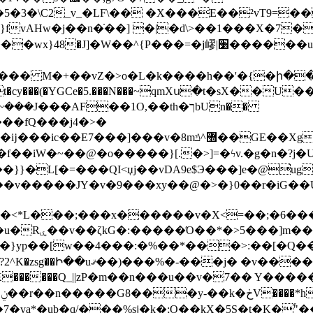
\C2_v_�LF\�� �X���E��²vT9=�����?
vAHw�j��n�̇��] �|�d\>��1���X�7�
O��� M�+��vZ�>o�L�k����h��'�{�ի��v�fW
zkp�}xt�cy���(�YGCe�5.���N���~qmXս�t�sX��U
J���AF��1O,��th�ךbUn��
l�n}&a�t�t�u�rw�̑��ˋ�Q�d�����Q�ևO��~Y;���j�,����.ot�:�M��n����R8�ص7��/=�����w���v�$���5
��iW�~��@�o�����}[.�>]=�ϟv.�g�n�?j�
[�=���QI<џj��vDA9e$Э���]e�@֙ug�����C�ܐ
��;���x������v�X<=��;�6����9hJ��[��ȶ�f�J
j7���՞R�>?
�[w��4���:�%��*���>:��[�Q��nw���{s��Ot�&�
����������]�ϵݗf��ފb��;� {-
�����Q_||zP�m��n���u��v�7�� Y����
䥂