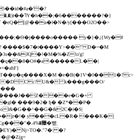
5��id�#a�'�?
�? ����$�7�t����Y>��"D�=�M
3s��&JQ�!�M�%�Z!o'g!
r�q��8�O#�a\�����L��|
�aћF}
���DCc? U&� k���g���O/
�u���
~O(P����J��Z���e�G�+
�gl�
���9�2� ђ� �Z*��P�
�jr�!� y���cL�R� ���K�|
Cg���"�.
޴�%4�뺲ֲ
\�EY)� ǋ
>TO�."7�: �?
�@�Z(g=