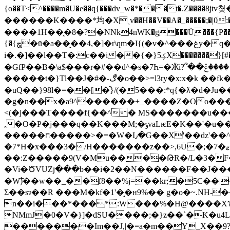
{o��T<^����m�U�e��q{���dv_w�*���t�.Z����8jtv쳦�� �
������K����*均�X˰v��H��V��A�_�����;�|0:�� ���P�E�ޟ��0��W��>~�E�@���lO��]��&X��
����1H��֑�8�?�NNk4nWK�g���Ȕ���{P������
{�{ڇ�ū�a��̙��4,�]�r\qm�I{(�v�^���غy�q�}v_��o������&>1��K��T._ղ�{@�軏{VM6j�Yo���n��h��]���T<��2ؔ�vM��P?
i�.�]��l��T�:c��i��{�}ؼ5X�������}[#��M'��}^�Y�^�xq��[f!��a�}�շ���Q��~-� �ٗ�V��{0w��Ѐ��zYl��틧
�GfP��B�\a$���r�#��d^�s�7Һ=�Ӝi?՞��ۃ����ݞzϚv�!��#[�`��u��֬�^�v�՗f�uǗ��C��#����v�gYoO�j���sw�ۧ�����^�� :�}
�����t�}Tl��J�#�-ڰ�o��>=l3ry�x:x�k ��fk�*}ԮV���vt�?jЌ�Η���sT����Q~9��Sf���J]�h�BP6k�~���=��s\����Z�}
�uQ��}
98l�=��[�֞}/(�5���:*q{�ƛ�d�Ju������޿2�L��w�&tvxSR�* 
�g�n��x�a9^������+_����Z�Oo���H��ߌZt������������tZ��U�Y�����h��Po(���
<(�j���T����f{��^� MS�������u��
,�O�P�j���q��K���M;�ݸvaLѥE�K��'�u���{2���K������X�<��֥;1�t�!k����+-H
�����ח�����>�=�W�I٫�G��X'��dz'��^[���/����<�{2��'cq?Þ ��)z�D|�-1��ϘY�X��|� ���;�GX�{-
�7*H�x���3�/H�������z��>,6Ū�;�7�ޱ�jt�� �N�b�|�T ��@����2�k]��֫
��:Z�����9(V�Mu����ԹR�/L�3�F�
�Vi�ԾVUZյ���b��i�2��N������F��J�����u
�W߱)��w��_��f8��%j=��kr;�5C��|�1���О3�
Σ��sɂ��R ���M�kf�1'�̘�н9%�� g�o�~.N
n��i���*���*:W���%�H@����Xኾ�|(� ��^$����
NMmJ�0�V�}]�dSU����;�}z��`�K�u4LM�C"�z.wj] ��05yD��
�������Im��J,|�=a�m��Y_X��9?�)���tr����� 