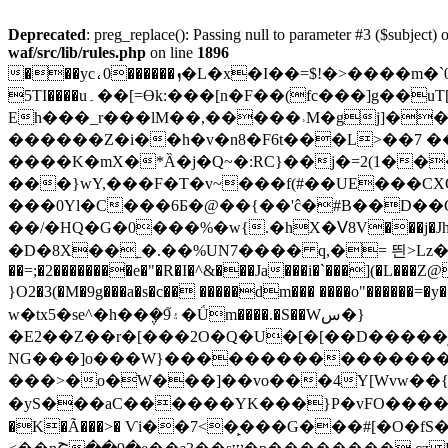
Deprecated
: preg_replace(): Passing null to parameter #3 ($subject) o
waf/src/lib/rules.php
on line
1896
���yc⸲0������ܙ�L�x�I��=$!�>����m�`0� ���wK�m��͒g: �R�T*��J��_�R ��T�iw���ߔ.u[j7{M�L���n�� (a����u��+t�����
5TI����u۔��[=Өk:���[n�F��(fc���]g��uT[��dZ���r{s�/�8O�RG�Zh�g�� %][�B�����-
������Z�i��h�v�n8�F6t���L>��7 ��)u��av6LÖ`�$�K>���
����K�mX�*Ȁ�j�Q~�:RC}��j�=2(1���;�<
���}wY,���F�T�v~���f(#��UE���CXQщ�\7 D.[%$~U�
���0Yl�C���6Ƃ�@��{��'ĉ�#B��D��CG�,�(�
��/�HQ�G�0���%�w{.�hX�ꓦ8V���j�Jht
�D�8X��˿�.��%UN7���� q,�= 띈>Lz�
��=;�2��������e�"�R�I�^&���Ja���i�`���](�L���
}O2�3(�M�9g���a�s�c�� �����dm��� ����o"������=
w�tx5�se^�h��݆�9֮۽�Ǘm����.�S��Wس�}
�E2��Z��r�[���2O�Q�U�[�[��D�����ۋ��vk�^���rX����9B��k�k���:=>�j�i��(�"v�������\]7��S��Y�'IR�g
NG���]o���W}���������������
�yS���aC������YK���}P�vFO�����
�K�Ã���>� Ѵi��7<�̙���G���#[�O�fS�