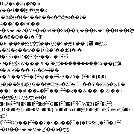
�y�-k(�ȓ�jn
�r��Վ���|�&
X�h�7�V+�a̜�æf��Sb��$]���K�L��H��b
���5�Q��s�F
�M�o��w��1 ;�`��dSf� �
σ�cD� ?��ށ.�
J�P�ŘXW���P�.ۢ����������Gέ��j�-
�Z𑓗�}�O�{�]�}
�j��[uj Ġ��\3~�ZJ;T+��Y�k%p�ئL�
�J+��nh��#���e�-;��2-;��,;�t2,;��+
�! D.z oM�!
DS���Be��~�Mc��`�/} V���fi5 e0����Fg�T� s�w���z
GO��]��ѷ�~�o���j�Fѿ&:[,��tf