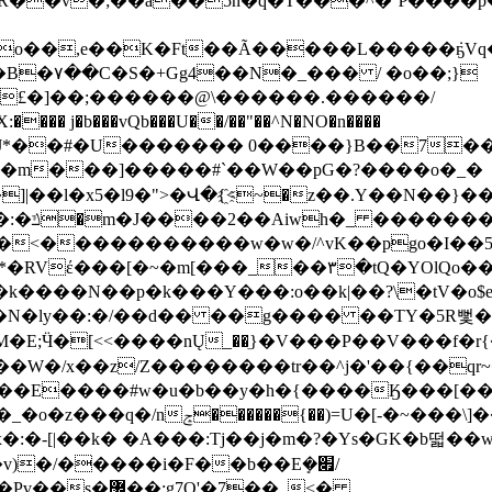
�Ft��Ã�����L�����ܿҕVq�����ݠvX���v��k�L�s��ؽ�
£�]��;������@\������.������/
g��eJ*��#�U������� 0����}B��7
|�^��m���]�����#`��W��pG�?����o�_�
��l�x5�l9�">�Վ�{҈<~�z��.Y��N��}��
�7^:�<�����������w�w�/^vK��pgo�I�
Y���:o��k|��?\�tV�o$e�vgވ�S���{��bo��h�ƛ�d��
M�E;Ӵ�[<<����nŲ_��ֵ}�V���P��V���f�r{
h���E����#w�u�b��y�h�{����Ӄ���[��
/����[��تQ};j���.��- �7V^�j��/
s�޼��;g7O'�7��_<�