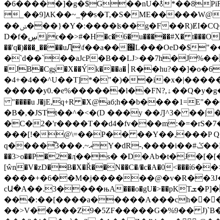
�6�����]�g�$G��nU�⚨*��8Pi
_��9]٨K��~_݄��s�T,�S�ME�����W@��@{�-}y��v�(/{��4M�m~���3��m ��"�JS��u��7A��i�����VX�}}
��ݭ���}�Y�:����ʪ��g�F��R)ɆI�CQ��A�����:�p �� xuթm=���8�[�󜲛*J�u���@��H��;
D�f�ڛjϵ��>#�H�c�6�u�����#X� t���O$]SpE�<߸�,u�э�����*,� Ua��j��Ts@�@�g��d 5�O�t)�. ��v s�'j?
��'q�)���_����uԮ\f��a��֌L���OeD�$
�`d��`��aJcP�B��LJ>��7h�J%��u��';Ť��)7EF����0�m���LڑF�m�
�JB�Cgʂ�X��Ýk���a�׀R��hu?��]�o�6C% �qW�8k4Qw�>(P���M�����;�u�{GT�̇&TP�^���7����g-
�4+�4��^U��T]*�"�)��i�x�|������
�����y0.�e%������l��FN?,ۀ��Q�y�g�f�Y���O�5��{5ѱeФ����4+����A뀆��9�� �M��G(��2����OY�8���T@�v��������B�
"����u J�jE,q+R �X@aб;h��b����1=E
�B�,�JSTt��^�<�(D ���y ��Ԓ^3� ��|�Σ
�C�2�'r����T��d4�fv���m:�=�rS�7�Ƞ١��(�1P�7�i�)BR��l��(�! �!�oMG�v���������|�4t" ���$eΞ���
���[!�@\=��P�� ��Y��,���P Q
q����֟3���.~އY�dR-,����i��#ݣ��D,<�(F��O�X�����8�ʩ$u�]j���?�$UV�)S�FS*v���<81��� ����&]��8de"�R��@�o��� �2KY��I�s��
��3>o��P�2�ӆֺ��s� �D�Ab�t�Ɉ�[�[��x�I>�g7�Ŋ(�h�`�
[ŵn�V�zD�B�X�Ř��N��C�/�c�A�0<���ί6��>%�zl�x�z�eA��
����+�6��M�j������@�v�R��3J�
cԱ�A��.3����њA���o�gU�>��pKTܫ�P]��H�ZH�36g��+0���[�e��6���I��C :p�����#��hY0 X��d��d�����-
���:��[����a�����A���ch���������(_���
��>V�����Z9�5ZF�����G�%9�� J)`B�}�