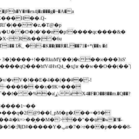
h�Y�#�ex4j�z���g�~�A�a
[Gy�U� �O�)�'��n�p!����qc����&�
}�X<R&��| �6u
 �i-�K��(��R�L��71�+*(��x �d
 3�]����+!��RkuMƔ�
�)�c��ϰ���3sS'
��
���qQ���bfV4HvQ4_�xʆ\ʁ ��w��O��(��`|
!��E�4��(�׃�#� !-
X4�F�O��8��m.�Q��?
���q�2f@9��I_pM�g�J��=�9�