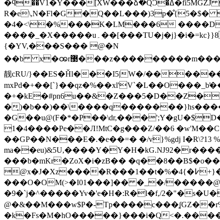
�ϥ��V1�Y���[XW���ձ�QϽ�ߡ�fi5MGZJ ��HJ6���s��Բ�ˎE5��b`��tT �b(��
R�e\,N�Fl�G�Q��L���)3p�̐{5�
�4�<\�%���K�LM���6 ����D��C�VeA�0a٢�MV]×hWS$[�HF�%�� �����,�|
����_�X�����u۔��[���TU�j�j}�i�=kc}}8�x� ��nC�T-fce%n�uY���z]k4Z�%I` �eQ�[@��a�l�N�/y[���O2O��>
{�YV,���S��� @�N
��b x�ꩪr޳���z���������m������eu��uɲ0n�ͯ�����w��o���s=F����;�Ѳ�j����o����� y�}�,|{Wy�#
靓cRU/}��ES�Ȟl���I5|W�/����
mxPd�+��[`}��qz�%��xl'V`�L��O���_b
�+�kE�#pn6u��&�Z���5�D��Z��
�̣)�b��)��\����q�������}hs�����
�G��u@(F�*�P��\dr,���';Y�gU�$D��WZ�Sڗ��a�����͹z�L�`� Cv$T��ψ�q���
1�4����Pe��Л!MtC�g���Z/��6 �w'M�
��GP��N���E�.�e��=� �/v}%gdj I�R\?
ma��eu)&5U,����Y�Y�H�kG.Ǌ92�r��
���b�mKr�ZoX�i�zB�� �q��8��B$�o�
@x�J�Xz����R���1��t�%�4{�߇+}����j�}���+0����$Cc��*�v�&�I7�.�Jol&�G��^��G�&2C�i�S|
���O�OM(>�I01���]�� �_�/�����@�
�9�`j�^�����Yv�'e�H�:R�l�f,/2�"�s�U
@�&��M���w$P�-Tp����c���ʆGZ��r
�k�Fs�M�hO�����}���i�Q<�.�����