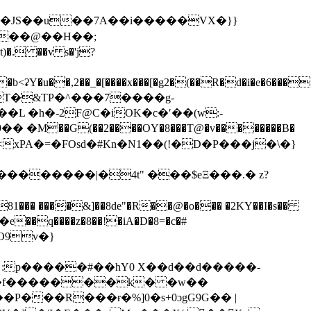
L �h�-2F@C�iOK�c�ʹ��(w:-
<xPA�=�FOsd�#Kn�N1��(!�D�P���j�\�}
�P���R���ɍ�%]0�s+0ɔgG9G�� |