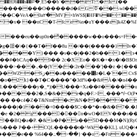
$� �������O�����d�ńG⏁��
-wl��
)t��ߣY�h��;�6�������?�}
��g�㏪�\�{��T�f��8u �/��(�����}
Iv
̛�����Y}��� �s�c�j��2�b��1�[ɝ�
�#�bCАq��9�� 2c�XEo� �K�+�x�\�B$O
�>���.,��jY�(�:2e�/��']��z �{���=
�X�M �e�B(�1Vʳ�I��1�?c>
�C�o�2ҟ}��T�C����"�3df%��&#À�/�n4
13 %I.������y�_*)|�U���=Xa��#����
�������2�,S�&�|�e�q�F.>I_���*ŕ
��� ��c4�Z�T&Nmt�c&N�fI����
e �2�ȿ ���򤴊�΀��n�wO�EV���s��
�!��BQ�a�P. �&u�P�a��5D���M�N](Ry
%��� P��+CQ
L�����t�^Wk��KL]. uUQ�
��e�� %64��߸�>��}ˑ��o -�Fn���+