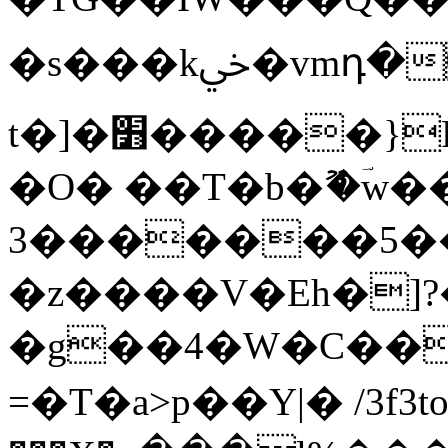
�s���kﴄ�vmդ�
t�]�׻�����}P��{�mee#p��=p�
�O� ��T�b�ޫ�ؔw�
3�������5���
�z����V�Eh�]?
�g��4�W�C��c
=�T�a>p��Y|� /3f3t