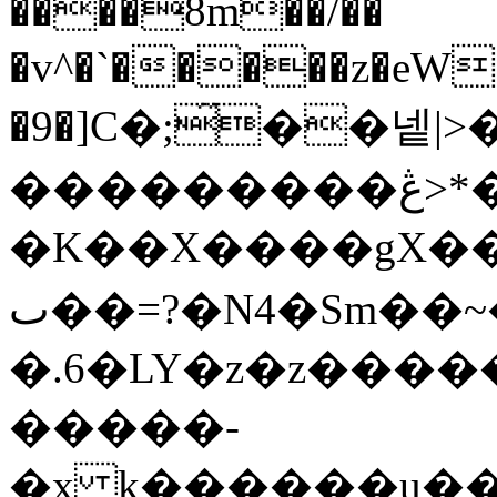
����8m��/��
�v^�`�����z�eW
�9�]C�;̋��넽|>�
���������ڠ>*��o�$�>9Y�����Z/
�K��X����gX��
ٮ��=?�N4�Sm��~�z��|
�.6�LY�z�z��������Y
�����-
�x k������u��