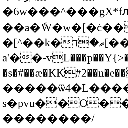
�6w���^���gX*f
��a�ެW�w�[�ċ��
�[^��k�ތ�ד[���+{|�u�o�:s:
а'��-vL���p��Y{>��
�s�#��ǣ�KK#2��n�e�
�����ѿ4�L����&
s�pvu��O��
��������/