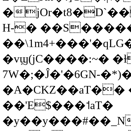
�jOr�t8�D`�
H-� ��S����
��\1m4+���'�qLG�
�vϣ(jC����:~� �
7W�;�Ĵ�'�6GN-�*)�
�A�CKZ��aT�� 
��'E$���˦aT�
�y��y���#��_N