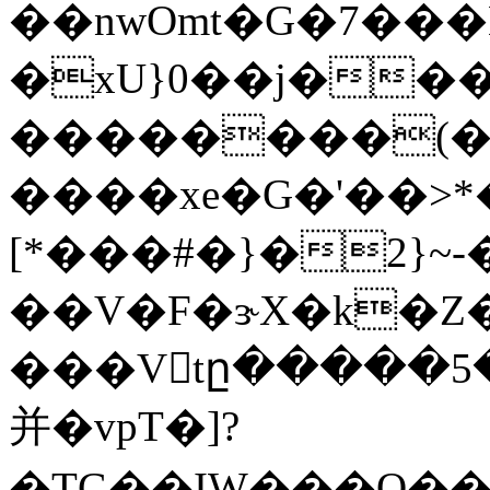
��nwOmt�G�7��
�xU}0��j���!
��������(�;�
����xе�G�'��>
[*���#�}�2}~-
��V�F�ɝX�k�Z��4�
���Vtը�����5
并�vpT�]?
�TG��IW���Q��]