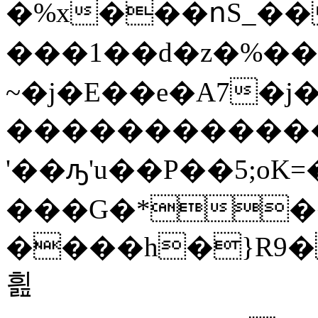
�%x���ոS_����!��
���1��d�z�%��
~�j�Е��e�A7�j���
������������
'��ԡ'u��P��5;oK
���G�*��
����h�}R9� 
흺