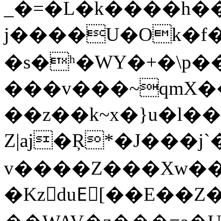
_�=�L�k����h��
j����U�Ok�f
�s�ʰ�WY�+�\p�
���v���~qmX��
��z��k~x�}u�l�
Z|aj�Ŗ*�J���j`
v����Z���Xw���
�KzduEّ[��E��Z