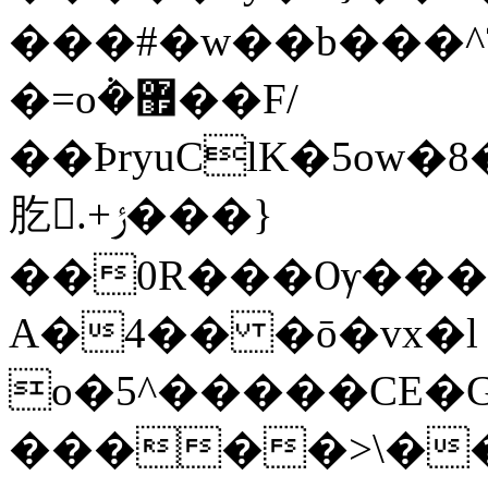
���#�w��b���^?
�=o݃�޿��F/
��ÞryuClK�5ow�8�9⚒���f2��m�
肐.+ݬ���}
��0R���Ѹ���#n
A�4�� �ō�vx�l
o�5^�����CE�GB��6��
�����>\��