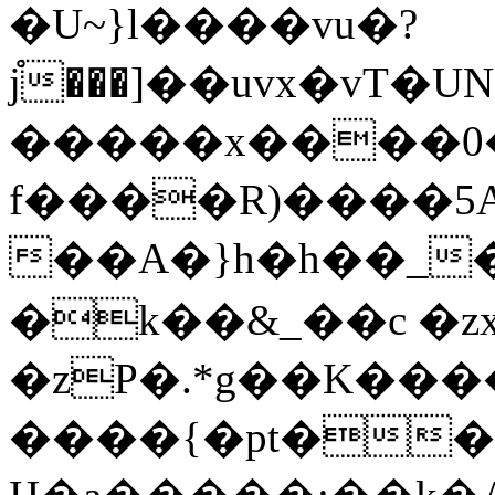
�U~}l����vu�?
j֯���]��uvx�v
�����x����0�
f����R)����5A
��A�}h�h��_�Ϯk����T���ٽrW�l�G����=�
�k��&_��c �zx
�zP�.*g��K��
����{�pt��UyK?�