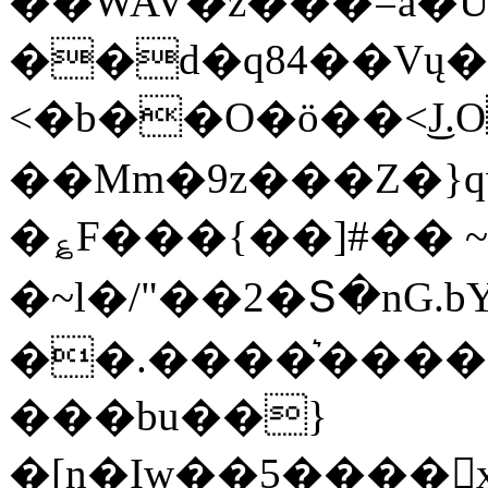
��WAV�z���=a�
��d�q84��Vų
<�b��O�ӧ��<͜J.
��Mm�9z���Z�}q
�؏F���{��]#�� ~
�~l�/"��2�Տ�nG.
��.����͛����
���bu��}
�[n�Iw��5����xdPA*�آoN��^�%֔�V{�:�o�