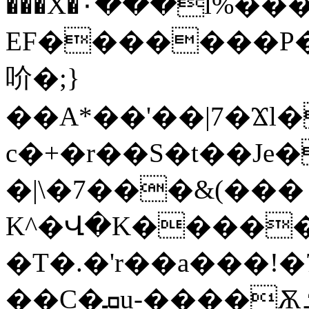
���X�٠���l%���S
EF�������P
吤�;}
��A*��'��|7�Ϫl�
c�+�r��S�t��Je
�|\�7���&(��� 
K^�Վ�K�����S
�T�.�'r��a���!
��C�ܩu-����Ѫߑ^;^��CR9'ĳK�� �