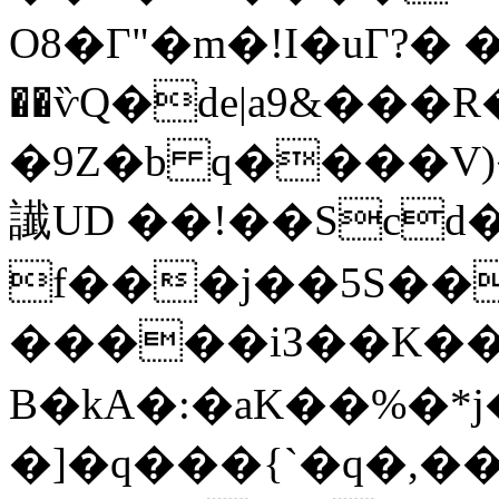
O8�Г"�m�!I�uГ?� �)
��ѷQ�de|a9&���R�
�9Z�b q����V
䜟UD ��!��Scd
f���j��5S�
�����iЗ��K��e��
B�kA�:�aK��%�*j
�]�q���{`�q�,�