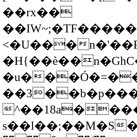
��rx��
��IW~;�TF�����u[8y�
<�U���n�'��
�H{��è��n�GhC
�u���Ó�=��
��3��b�p��
^��18a���
s��l��;��M�S���