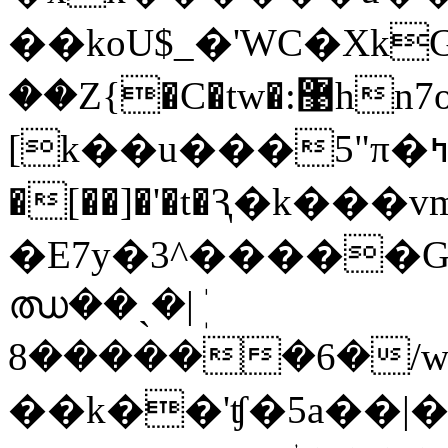
��koU$_�'WC�Xk
��Z{�C�tw�:޹hn7o����m�֬]\��nmo�z�V��A�.�0^M,
[k��u���5"π�ߤ����Co��lm����q��z��j�X�G�����w {�B?
�[��]�'�t�Ԇ�k��
�E7y�3^�����
ഝ��ˎ�|ܲ
8������6�/
��k��'ʧ�5a��|