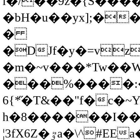
i�/��9z�{S���
�bH�u��yx];�
�
�DJf�y�=vz
�m�~v���*Tw��
���%����:�
6{*̋�T&��"f�c
h
�8������I��
¦3fX6Z�ٷa�\^#EEa�H@3�T��u��G�i`}