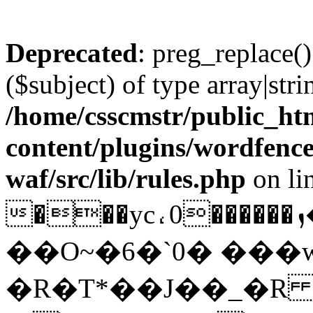
Deprecated
: preg_replace()
($subject) of type array|stri
/home/csscmstr/public_ht
content/plugins/wordfenc
waf/src/lib/rules.php
on li
���yc⸲0������ܙ�LX�ɤ����}
��O~�6�`0� ���w
�R�T*��J��_�