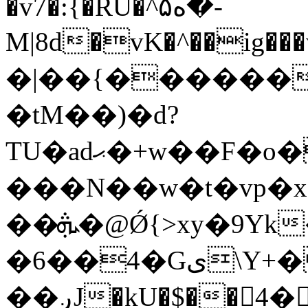
�v7�:{�RU�^ە۵�-
M|8d�vK�^��ig���wv��l6�V�"
�|��{������
�tM��)�d?
TU�adޙ�+w��F�o�4gڏ�G��f���v��S�X�n6e�nd�Lq�;k�F����~��T{iu��o��zw�Tu�c�ݾ���v-
���N��w�t�vp�x
��ܞ�@Ǿ{>xy�9Yk�Z�����
�6��4�Gی\Y+� ��zS?
��ږJ�kU�$��4��rp�dk�~�7*/