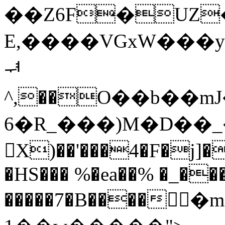
��Z6F�UZ
E,����VGxW���y���ϢQ�����;
ힵ
^,��O��b��m
6�R_���)M�D��_
򾳬X)��'���4�F�j]�
�HS��� %�ea��% �_��
�����7�B����