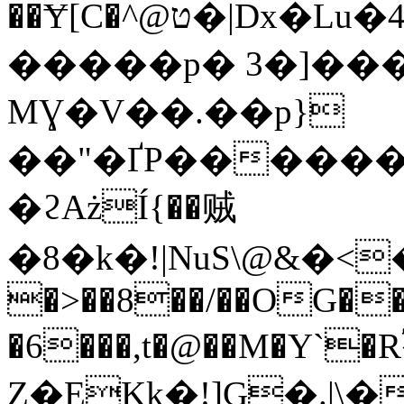
��Ɏ[C�^@ט
�|Dx�Lu�
�����p� 3�]���
MƔ�
V��.��p}
��"�ҐP������
�ϩAżÍ{��贼
�8�k�!|NuS\@&�<�y
�>��8��/��OG��
�6���,t�@��M�Y`�
Z�EKk�ǃ]G�.|\�