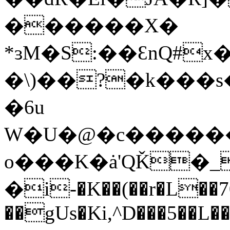
������X�
*ɜM�S:��ƐnQ#x
�\)��?�k���
�6u
W�U�@�c�������
o���K�ȧ'QǨ�_
�i-�K��(��r�L��70
��gUs�Ki,^D���5��L