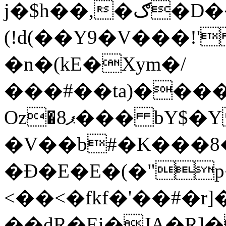
j�$h��,�ګ�D��������6BǷC���A8B�x�f��d!
(!d(��Y9�V���!'
�n�(kE�Xym�/
���#��ta)����
Oz�ޕ8��� bY$�Y!��
�V��b#�K���8
�Ð�E�E�(�"
<��<�fkf�'��#�r]�
��dR�Ei�JA�R]