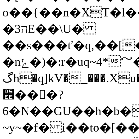
o��{��n�XT�l
�ה3E��\U�
��s���ť�q,��[��F9{�;
�nݺ�)�:r�uq~4*～��7�Zq��|
گh�q]kV�_���.Xu�e��͵�>c^g�%���4���������Ӯ����ݦ!
׮���?
6�N��GU��h�b�w�� 0�v/[��j�=�
~y~�f� i��to�[