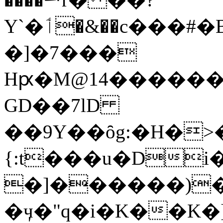
Y`�ٲ�&��c���#�B�T�˸�SԎ{�%j��$J4O�DcZq�2[%�Z(�}
�]�7���
Hԗ�M@14������
GD��7lD
��9Y��ȏg:�H�>
{:t���u�Di
�]������)��
�ӌ�"q�i�K��K�