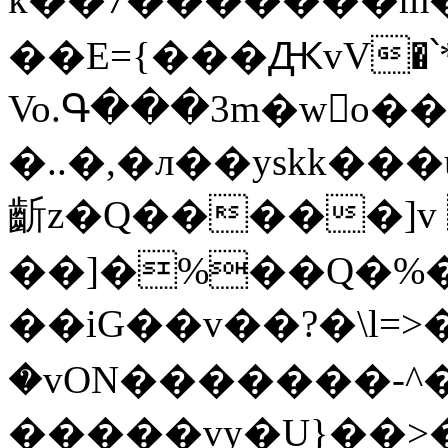
��E={���ԪvV�՝*
Vo.Գ���3m�wo��޵��m�m_
�..�,�л��yskk��
齗z�Q�����]v
��]�%��Q�%��Z�ݪK\W�.Wf��2����Ӄ��Ӫ]�ߌ��������M�$�8�yQDm
��iG��v��?�\l=>�
�vON�������-^�
�����vy�U}��>