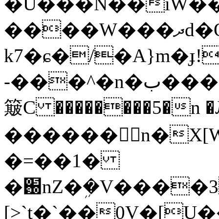
�U���N��iW��
����W���ދd�O�JI�o��+�<�G��x�l��ގ�n�پ�9�
k7�ɕ�/�A}m�ɟ!
-���^�n�ب�������U�8>Q9��{�$uz��d�<���v.ڻ��Z�n���o
簸C ��������5�n �
������n�X[Wv�
�=��1�
�֐nZ�ܹ�V����3��v���V�}�Ϻ-
[>`t�`��0V�[U��pw9x�܈�{��~�*k�æe�ʁU����u�H��>;ۻu>���k;�sm�ᵺ�@�<�ѵ�6}v5l֞�^k;�ךV����