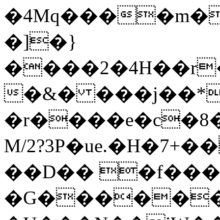
�4Mq����m�
�]�}
����2�4H��r
�&� ���j��*
�r����e�c�8�
M/2?3P�ue.�H�7+
��D�� �f���