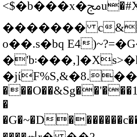
<$�b���x�ﱅu�#X{Z�ܛ�h�V�t��0�;��d��t?
������� c&
o��.s�bq E4)~?=�
�'b܃���,]�Xs>�h\�}
�jίF%S,&�8.�
���O��&Sg��'���
�
�G�~�D�������c���\d#* P�U%6��Ѧ9ߪ�
����ᆈr� ��?