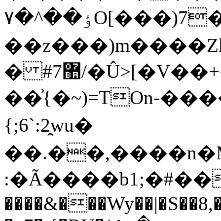
۷�^��ٶO[���)7���uG]�u!�(/퇷
��z���)m����Z
� #7޺/�Û>[�V��+�b ,����-
��͗{�~)=TOn-��
{;6`: 2̯wu�
��.��,����n�
:�Ã����b1;�#��χf�_:=>�[и]+�ޟ7��S9��
����&���Wy��|�S��8,�