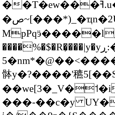
��T�ew���ߔ.u��j7sE�L���n��u(a���b�h�
�ص~[���*)_�ҵn�2U}�g
MpPqӭ�����l_
����%�$�R�͕���|y�yڕ:���@S�=ôW(���jJ
5�nm*�@��<����
骵y�?����'穮5[��
��we[3�_V�˦�
���-��c�y UY�