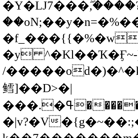
�Y�Ǉ7���ۖ,����
��oN;��y�n=�%�
�f_���{{�%�w%SتW�������^�U
�y ^�Kl��Ҡ�Ӻ~
/�����od�)�^�
鳕]��D>�|
���.�ߟ�����Be����9�{=t,��^+�҇����V��V��-
�|v?�V�{g�~��:;
k��7�������m����&ފ�����U���^�S