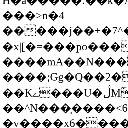
H�a�����:��k�Aޑ^���EK�;>>b�
���>n�4
�����j��+�7^�
�x|[�=���po��
����mA��N���
����;Gg�Q��2�
��Kے���U�ڷMْ%�d���A_>�{����²��Y~>j��oJ��T̫�}
��^N���̩����<6׮`u�L�ڽ*�CXWJ�ֶ��
�v����x6����