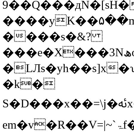
9��Q���дN�[sH�����_+M������e��]�/
����yK��۵��m
����s�&?
���e�X���3Nھo7���aݾ��6h���hk���-
�LЛs�yh��s]x
�k�
S�D���x��=\j�ﯬx��:�A1v�{'-
em�v�R��V=|~`ۃf�z��k�WF;�yx��̉�hV_������M��گ7���T��_��Ż���Ej^gN&���u�Rۑ��v����kG�:�����>�-