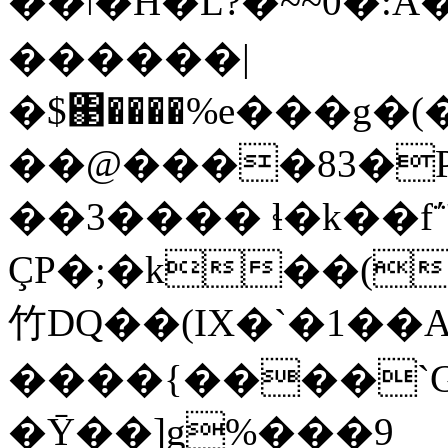
��ǀ�H�L?�~~0�:A�}8<�]
������|
�$΃����%e���g�
��@����83�P
��3���� ɬ�k��f΅
ÇP�;�k��(
竹DQ��(IX�`�1��A
����{����`G
�Ȳ��]g%���9