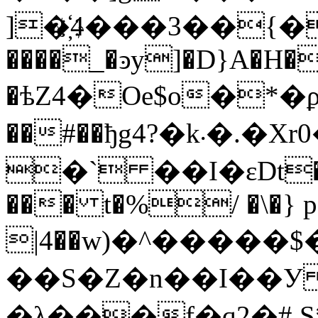
]�҉4���3��{�
����_�ͽy]�D}A�H
�ѣZ4�Oe$o�*�
��#��ђg4?�k܁�.�Xr0���';Ŵ� KwF��#
�` ��I�εDt�R
��� t�%/ �\�} p�
|4��w)�^�����$�
��S�Z�n��I��У 
�λ���f�q2�# S*