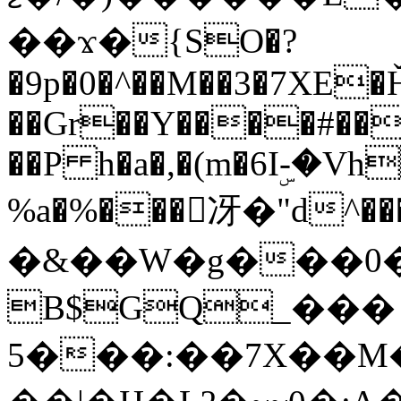
��ϫ�{SO�?
�9p�0�^��M��3�7XE�
��Gr��Y����#���3��p���O��Zx�O
��P h�a�,�(m�6Iۣ-�Vh
%a�%���冴�"d^���
�&��W�g���0�
B$GQ_���
5���:��7X��M�o