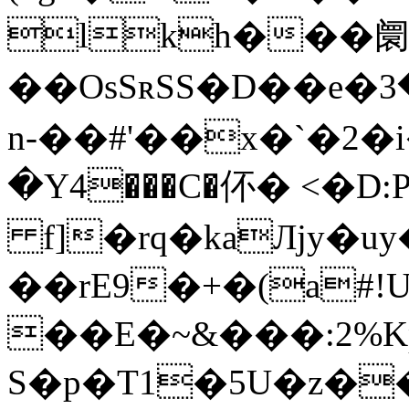
lkh���阛
��OsSʀSS�D��e�ڏ����/�3?�H~.��h
n-��#'��x�`�2
�Y4���C�伓� <�D
f]�rq�kaЛjy�uy�
��rE9�+�(a#!
��E�~&���:2%K
S�p�T1�5U�z�