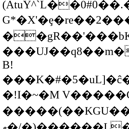
(AtuY^`L��0#0��
G*�X'�ȩ�re��2�
��gR��'���bK
���UJ��q8��m�
B!
���K�#�5�uL]�
�!I�~�M V�����C�fT�
�����(
��KGU����)wؗ
ޱ�/�)���⁦���L���|�`�Z�(����