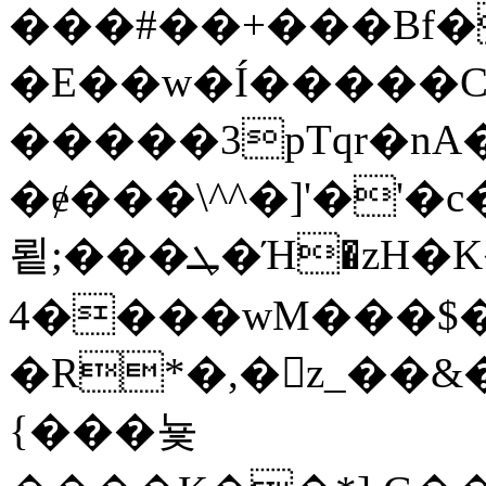
���#��+���Bf
�E��w�Í�����C
�����3pTqr�nA�
�ɇ���\^^�]'�'
룉;� ��ܛ�Ή�zH�K���8�"'�|
4����wM���$
�R*�,�z_��&
{���뇿