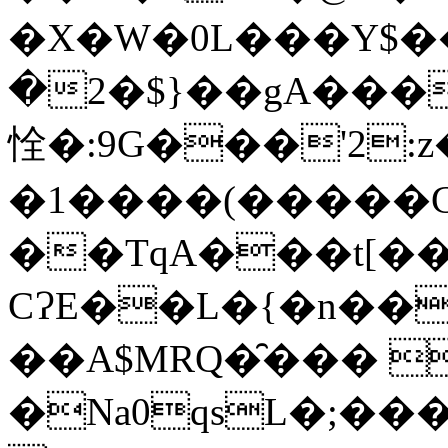
�X�W�0L���Y$��
��{$�2�gA�����Ml��ԟ��ν�V��Mj���A�$g�꫘�GQ��&�o�
恮�:9G���'2:z
�1����(�����G�Y��
��TqA���t[
CɁE��L�{�n��
��A$MRQ�̑��� 
�Na0qsL�;�����-"ז+�z�����o�8~Bˠ��&��