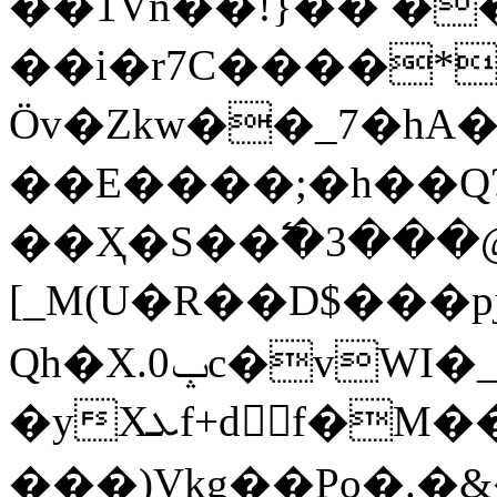
��1Vn��!}�� ��
��i�r7C����*
Öv�Zkw��_7�h
��E����;�h��Q
��Ҳ�S��߱�3���
[_M(U�R��D$���p
Qh�X.ݒ0c�vWI�_|P'-
�yXܥf+d󋽭f�M��6��쁦
���)Vkg��Po�.�