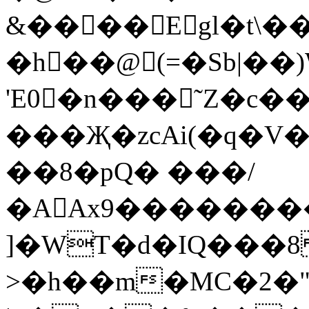
&����Egl�t\�
�h��@(=�Sb|��
'E0�n���˜Z�с�
���Җ�zcAi(�q�V
��8�pQ� ���/
�AAx9��������E�
]�WT�d�IQ���
>�h��m�MC�2�