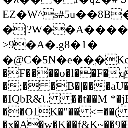
EZ�W^s#5u��8B
�|?W��A����c
>9�A�.g8�1�
�@C�5N�e��ֳ�Kc
�F����o�l��F�q
�;� �B�|���aU�
�IQbR&ʅ. ��t��M *
��O1K�"�� <=��( 
�x�A�w�K��f&K~��9