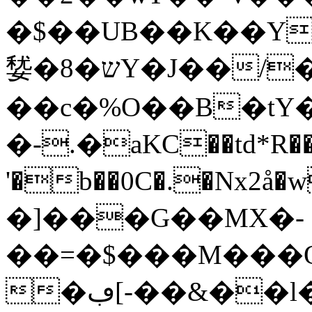
�$��UB��K��Y
㛷�8�שY�J��/�z4
��c�%O��B�tY�[
�-.�aKC��td*R����,
'�b��0C�.�Nx2
�]���G��MX�-
��=�$���M���Q�
�ڢ[-��&��l��`�Q�@���