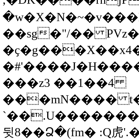
�w�X�N�~�v���
��sg�"/�� PVz
�ҫ�g���Χ��x4���˂�
�#'����J�H����s�Ƌ�
���z3 ��1��4
���mN���� t�
`��.U�������4
뒷8��Ձ�(fm� :Q⻁'