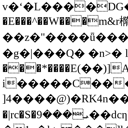
v�ʻ�L����DG�
�E���^��W���m&r
��z�"����ǖ����
�g�|���Q� �n>� l
���*����E(��)]
i�����C����
]4����@)�RK4n��
�|rc�S�ܝ���9��dcƞU�/