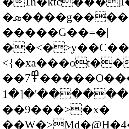
�1n�ktc���]l
�ܣ����g����~��s�����}
�����G��=�|
��<�>y��C��
<{�xa���ot��
��7߾�����O����ׯ����ڻ����
������'�[�1�e���-
��9���>�x�
��W�>Md�@H�4�