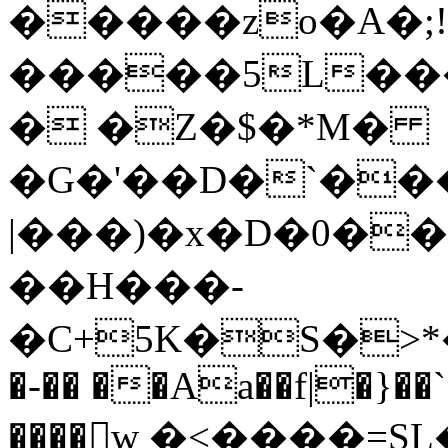
�����zo�A�;!
�����5L���
� �Z�$�*M�
�G�'��D�`���
|���)�x�D�0��
��H���-
�C+5K�S�>*�
�-�� ��Aa��f|�}��
����w �<����=SL��