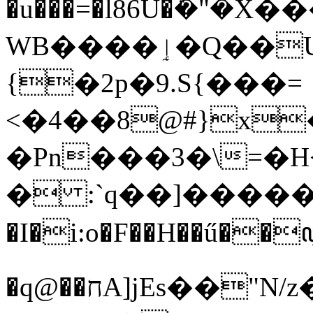
�u���=�l86U�ܽ�"�
WB����ٳ�Q��U�l��y��ִ�n8MSz��d�+=M�{��ll\������`��x����q��O�B����S�m�Y3i�ʠgX�oS�eG4Y���Z���ɇ���:47��a�M^:hG(���|]
{�2p�9.S{���=
<�4��8@#}x
�Pn���3�\=�H<
� :`q��]�����EhcDIpVW�
�I�i:o�F��H��ű�
�q@��חA]jEs��"N/z�im�+V��*�X>v7��aD`�הб�5XS�PF�צ�~�5,e���u%�H�����22��%