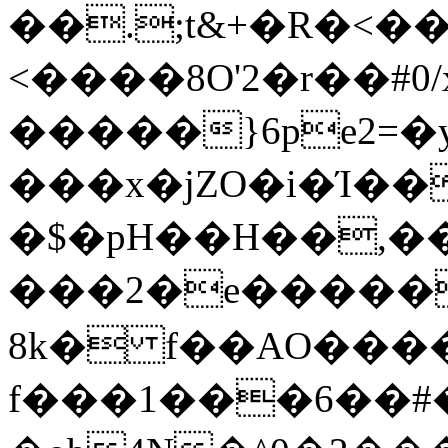
��.;t&+�R�<��
<����8O'2�r��#0
�����}6pe2=�y
���x�jZO�i�Ί��
�$�pH��H��,�
���2�e�����
8k� f��AO����
f���1���6��#�