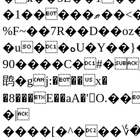
�1�����ޠ��<�ot
%F~��7R��D��oz
�u��هU�Y��}�F��
90����C�#�p
鹍�gj:���x�
�8���E��aA�'񥳤
�|
����[�^���؇�