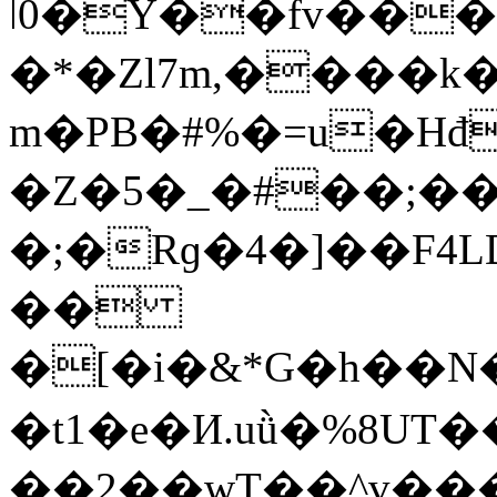
ǀ0�Y��fv���
�*�Zl7m,����k
m�PB�#%�=u�Hđ
�Z�5�_�#��;��
�;�Rɡ�4�]��F4
��
�[�i�&*G�h��N
�t1�e�И.uǜ�%8UT
��2��wT��^v��