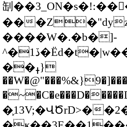
㓡��3_ON�s�!:��􏁁
���Z�"dyz
����W�.�b�]-
^�1ڏ�Ёd�t�|w��:ն���֩�P�=��;�O`^����z����"F���K��;�������CQu��,�w��A������ҏKU�
��ߪ}
��W�@"���%&}9�]��
�~�C�e���D����
�֛13V;�ՎԾrD>��2�����ϵo�
�ҝ��3E��1��