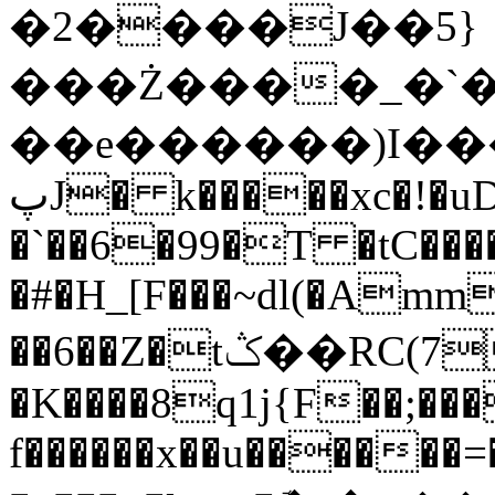
�2����J�
�5}
���Ż����_�`�
��e������)I�
پJ� k�����xc�!�uD��z̮w��@����<�x
�`��6�99�T �tC���
�#�H_[F���~dl(�Amm
��6��Z�tݣ��RC(7�V�s�o4�������v=�jl�e�Xi��QN�_:��-
�K����8q1j{F��;��� V
f������x��u������=