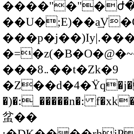
����"�"�ժ�
��U�;E)��a͢V
���p�j��)Iy|.��
�=�z(�B�O�@�~
���8܅��t�Zk�9
�Z��d�4�Ϋq�j�
�)�:_�����n�: f�xk��f�%�x�e���
蚠��
;�DK����rh