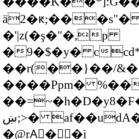
����K��*]:G��(˫Û~r�=
ä2�ԟ;���s"�
ۃ�|�<� �
�'|z(�ş�"�,p
�9�$�y� ccd
��r(��}��/&
����Ppm� %��
��=~�h�D�y8�
ښ;>� af��udA�؟xc �fL �ǁ"z�g�P� ��
�@rAٕ��i