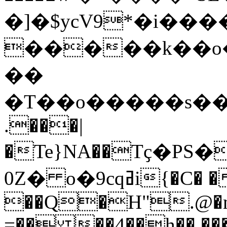
�]�$ycV9*�i��
�����k��o
��
�T��o�����s��aPKBڤ����NTE�
.���|
�Te}NA��Tҫ�PS�
0Z� o�9cqߥi{�C� ����;@w|ϙm
��Q�H".@�n5
=�� ��4��h�� ��