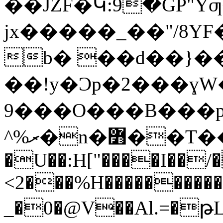
��JZF�Կ:9�GP"Y
jx�����_��"/8Y
b� ��d��}�
��!y�Ͻp�
2���ɣW
9���O���B���p��ċ�߿ސ�1���U����>5HL�d�a\7
^%ރ�n�߻��T��R@�𢧯_<�W���|
�U��:H["����I��
<2���%H����������
_�0�@V��Al.=�