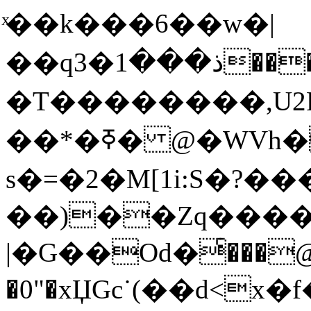
ͯ��k���6��w�|
��q3
�T��������,U2FT�
��*�ߧ� @�WVh�L3�Ek�
s�=�2�M[1i:S�?�
��)��Zq����
|�G��Oԁ�ͨ���
�0"�xЏGc˙(��d<x�f��cs�jC{81uG׬��N