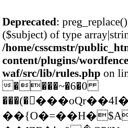
Deprecated
: preg_replace()
($subject) of type array|stri
/home/csscmstr/public_ht
content/plugins/wordfenc
waf/src/lib/rules.php
on li
����~�6�0
���(����oQr��4
��{O�=��H�$A