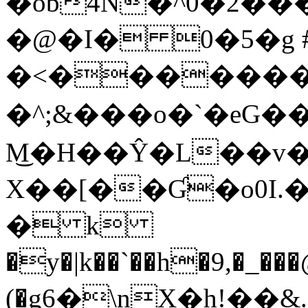
�ob4N�^0�2���\
�@�I� 0�5�g 
�<�������밠
�^;&���o�`�eG
M͜�H��Ŷ�L��v
X��[��Ɠ�o0I.
� k
�y�|k��`��h�9,�_���@�o���+C h���ĝ����
(�g6�\nX�h!�