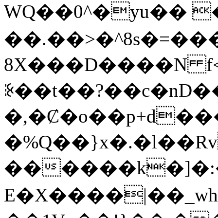
WQ��0^�yu�� 
��.��>�^8s�=��
8X���D����N f<
ꊭ��t��?��c�nD
�,�Ȼ�o��p+d���
�%Q��}x�.�l��R
������k�]�
E�X����|��_wh�