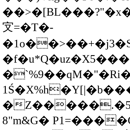
��>�[BL���?"�x��GM]S
㝊=�T�-
�1o��>��+�j3�S
�f�u*Q�uz�X5���(
�`%9��qM�"�Ri�
1Ś�X%h�Y[|�b
�Z�����.�5�*
8"m&G� P1=����G#� zO���K|