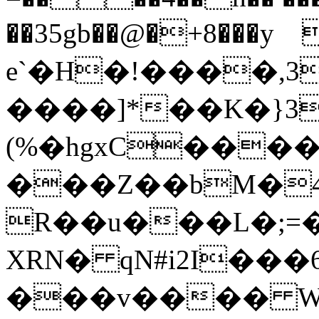
��35gb��@�+8���y﬷�;X2�}X"�r�/&�1�.�,�{��,����$��1���v~�8�g����
e`�H�!����,3
����]*��K�}3
(%�hgxC���
���Z��bM�4
R��u���L�;=�*
XRN� qN#i2I�
���v���� WX