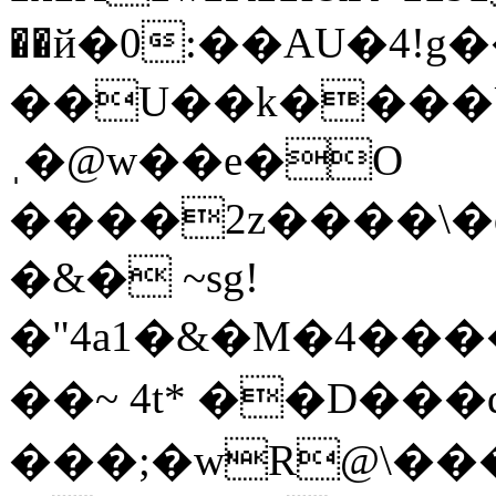
��й�0:��AU�4!g
��U��k����U
ˌ�@w��e�O
����2z����\�q
�&� ~sg!
�"4a1�&�M�4���
��~ 4t* ��D��
���;�wR@\���